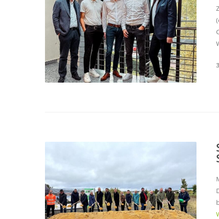
(
M
D
W