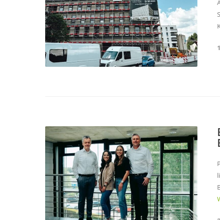
A
S
K
1
P
l
W