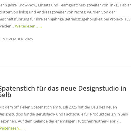
Zehn Jahre Know-how, Einsatz und Teamgeist: Max (zweiter von links), Fabia
dritter von links) und Andreas (zweiter von rechts) wurden von der
Geschäftsführung für ihre zehnjährige Betriebszugehörigkeit bei Projekt-HLS
Weiden...
Weiterlesen... →
3. NOVEMBER 2025
Spatenstich für das neue Designstudio in
Selb
it dem offiziellen Spatenstich am 9. Juli 2025 hat der Bau des neuen
esignstudios für die Berufsfach- und Fachschule für Produktdesign in Selb
begonnen. Auf dem Gelände der ehemaligen Hutschenreuther-Fabrik...
eiterlesen... →