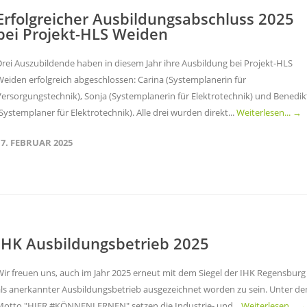
Erfolgreicher Ausbildungsabschluss 2025
bei Projekt-HLS Weiden
Drei Auszubildende haben in diesem Jahr ihre Ausbildung bei Projekt-HLS
Weiden erfolgreich abgeschlossen: Carina (Systemplanerin für
Versorgungstechnik), Sonja (Systemplanerin für Elektrotechnik) und Benedik
Systemplaner für Elektrotechnik). Alle drei wurden direkt...
Weiterlesen... →
17. FEBRUAR 2025
IHK Ausbildungsbetrieb 2025
Wir freuen uns, auch im Jahr 2025 erneut mit dem Siegel der IHK Regensburg
als anerkannter Ausbildungsbetrieb ausgezeichnet worden zu sein. Unter d
Motto "HIER #KÖNNENLERNEN" setzen die Industrie- und...
Weiterlesen... →