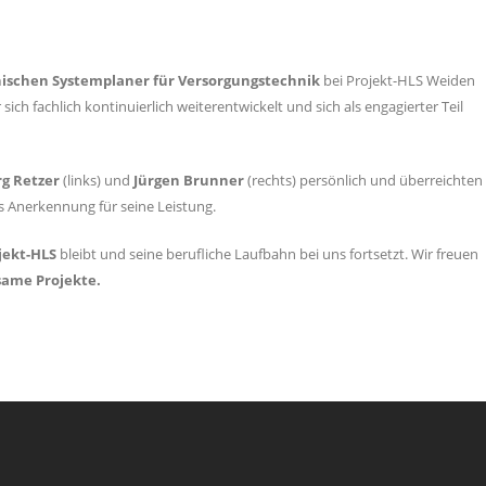
ischen Systemplaner für Versorgungstechnik
bei Projekt-HLS Weiden
ich fachlich kontinuierlich weiterentwickelt und sich als engagierter Teil
rg Retzer
(links) und
Jürgen Brunner
(rechts) persönlich und überreichten
s Anerkennung für seine Leistung.
jekt-HLS
bleibt und seine berufliche Laufbahn bei uns fortsetzt. Wir freuen
ame Projekte.