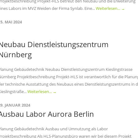
Projektbeschreibung Projekt-HLS betreut den Neubau und die Erweiterung
eines Labors im MVZ Weiden der Firma Synlab. Eine...
Weiterlesen... →
15. MAI 2024
Neubau Dienstleistungszentrum
Nürnberg
Planung Gebäudetechnik Neubau Dienstleistungszentrum Kieslingstrasse
Nürnberg Projektbeschreibung Projekt-HLS ist verantwortlich für die Planun
der technische Ausstattung des Neubaus eines Dienstleistungszentrums in d
ieslingstraße...
Weiterlesen... →
29. JANUAR 2024
Ausbau Labor Aurora Berlin
Planung Gebäudetechnik Ausbau und Umnutzung als Labor
Projektbeschreibung Als HLS-Planungsbüro waren wir bei diesem Projekt