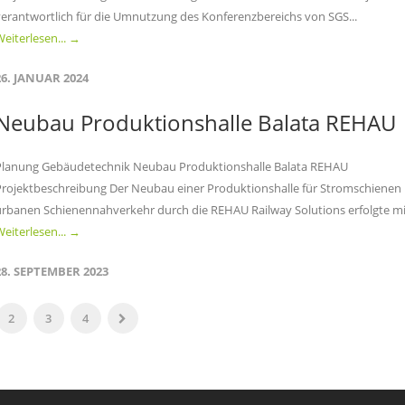
verantwortlich für die Umnutzung des Konferenzbereichs von SGS...
eiterlesen... →
26. JANUAR 2024
Neubau Produktionshalle Balata REHAU
Planung Gebäudetechnik Neubau Produktionshalle Balata REHAU
Projektbeschreibung Der Neubau einer Produktionshalle für Stromschienen
urbanen Schienennahverkehr durch die REHAU Railway Solutions erfolgte mit
eiterlesen... →
28. SEPTEMBER 2023
2
3
4