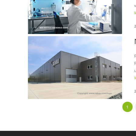
W
W
1